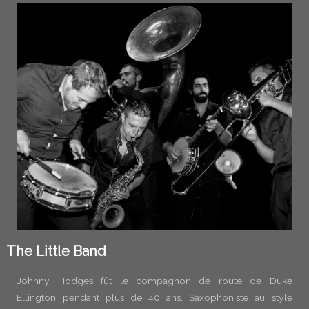
The Little Band
Johnny Hodges fût le compagnon de route de Duke
Ellington pendant plus de 40 ans. Saxophoniste au style