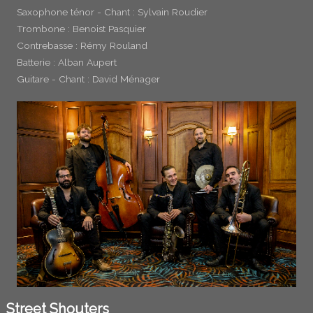
Saxophone ténor - Chant : Sylvain Roudier
Trombone : Benoist Pasquier
Contrebasse : Rémy Rouland
Batterie : Alban Aupert
Guitare - Chant : David Ménager
Street Shouters